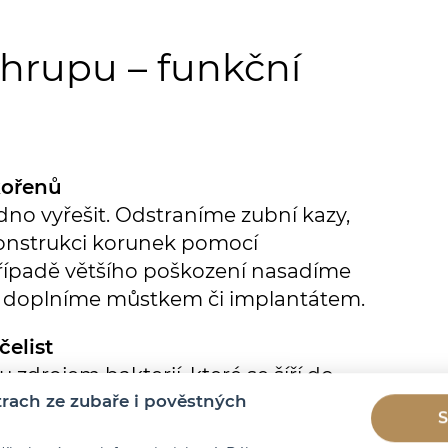
chrupu – funkční
kořenů
adno vyřešit. Odstraníme zubní kazy,
onstrukci korunek pomocí
řípadě většího poškození nasadíme
je doplníme můstkem či implantátem.
čelist
u zdrojem bakterií, které se šíří do
eme (vytáhneme) a volíme celkovou
ach ze zubaře i pověstných
S
teré se uchytí zubní náhrady – tzv.