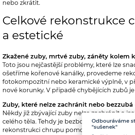
nebo zkrátit.
Celkové rekonstrukce 
a estetické
Zkažené zuby, mrtvé zuby, záněty kolem 
Toto jsou nejčastější problémy, které lze sn
ošetříme kořenové kanálky, provedeme rek
fotokompozitní nebo keramické výplně, v p
nové korunky. V případě chybějících zubů 
Zuby, které nelze zachránit nebo bezzubá 
Někdy již zbývající zuby nelze zachránit a jso
celého těla. Tehdy je bezbolestně extrahuj
Odbouráváme str
"sušenek"
rekonstrukci chrupu pomocí implantátů, na k