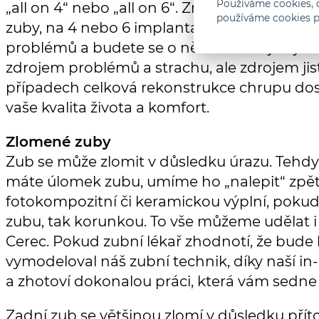
Používáme cookies, d
„all on 4“ nebo „all on 6“. Znamená to, že 
používáme cookies p
zuby, na 4 nebo 6 implantátů vám upevníme
problémů a budete se o ně starat stejně jak
zdrojem problémů a strachu, ale zdrojem ji
případech celková rekonstrukce chrupu dosl
vaše kvalita života a komfort.
Zlomené zuby
Zub se může zlomit v důsledku úrazu. Tehdy
máte úlomek zubu, umíme ho „nalepit“ zpět
fotokompozitní či keramickou výplní, pokud 
zubu, tak korunkou. To vše můžeme udělat i 
Cerec. Pokud zubní lékař zhodnotí, že bude l
vymodeloval náš zubní technik, díky naší in-
a zhotoví dokonalou práci, která vám sedne j
Zadní zub se většinou zlomí v důsledku pří