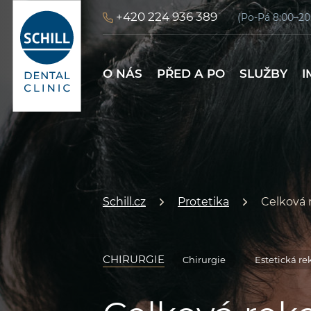
+420 224 936 389
(Po-Pá 8:00–20
O NÁS
PŘED A PO
SLUŽBY
O NÁS
PŘED A PO
SLUŽBY
I
Schill.cz
Protetika
Celková 
CHIRURGIE
Chirurgie
Estetická r