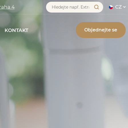
raha 4
CZ
NE
BLOG
KONTAKT
Objednejte se
KONTAKT