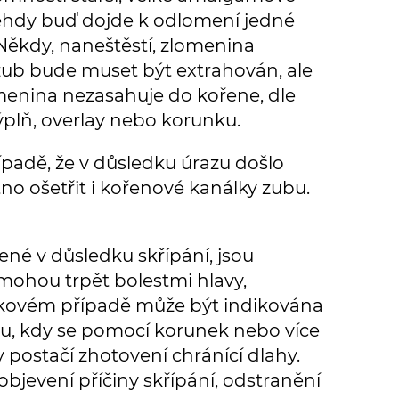
 Tehdy buď dojde k odlomení jedné
Někdy, naneštěstí, zlomenina
 zub bude muset být extrahován, ale
omenina nezasahuje do kořene, dle
plň, overlay nebo korunku.
ípadě, že v důsledku úrazu došlo
no ošetřit i kořenové kanálky zubu.
né v důsledku skřípání, jsou
 mohou trpět bolestmi hlavy,
takovém případě může být indikována
u, kdy se pomocí korunek nebo více
y postačí zhotovení chránící dlahy.
objevení příčiny skřípání, odstranění