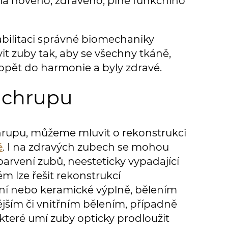
cela nového, zdravého, plně funkčního
abilitaci správné biomechaniky
t zuby tak, aby se všechny tkáně,
 opět do harmonie a byly zdravé.
e chrupu
chrupu, můžeme mluvit o rekonstrukci
é
. I na zdravých zubech se mohou
barvení zubů, neesteticky vypadající
ém lze řešit rekonstrukcí
í nebo keramické výplně, bělením
jším či vnitřním bělením, případně
které umí zuby opticky prodloužit