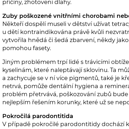
příčiny, zhotovení dlahy.
Zuby poškozené vnitřními chorobami neb
Někteří dospělí museli v dětství užívat tetra
u dětí kontraindikována právě kvůli nezvra
vytvořila hnědá či šedá zbarvení, někdy jak
pomohou fasety.
Jiným problémem trpí lidé s trávicími obtíž
kyselinám, které naleptávají sklovinu. Ta mů
a zachycuje se v ní více pigmentů, také je k
netrvá, pomůže dentální hygiena a reminera
problém přetrvává, poškozování zubů bude p
nejlepším řešením korunky, které už se nep
Pokročilá parodontitida
V případě pokročilé parodontitidy dochází k 