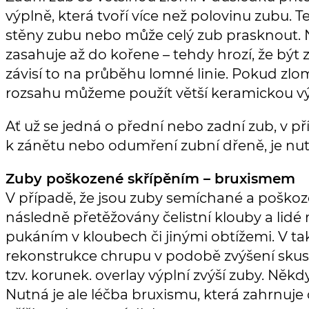
výplně, která tvoří více než polovinu zubu.
stěny zubu nebo může celý zub prasknout. 
zasahuje až do kořene – tehdy hrozí, že být
závisí to na průběhu lomné linie. Pokud zl
rozsahu můžeme použít větší keramickou vý
Ať už se jedná o přední nebo zadní zub, v př
k zánětu nebo odumření zubní dřeně, je nut
Zuby poškozené skřípěním – bruxismem
V případě, že jsou zuby semíchané a poškoze
následně přetěžovány čelistní klouby a lidé
pukáním v kloubech či jinými obtížemi. V 
rekonstrukce chrupu v podobě zvýšení skus
tzv. korunek. overlay výplní zvýší zuby. Někd
Nutná je ale léčba bruxismu, která zahrnuje 