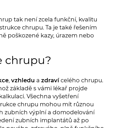
up tak není zcela funkční, kvalitu
trukce chrupu. Ta je také řešením
ilně poškozené kazy, úrazem nebo
e chrupu?
kce
,
vzhledu
a
zdraví
celého chrupu.
hož základě s vámi lékař projde
alkulaci. Všechna vyšetření
nstrukce chrupu mohou mít různou
h zubních výplní a domodelování
vedení zubních implantátů až po