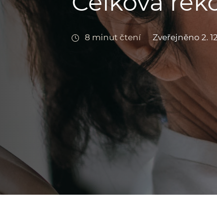
Celková rek
8 minut čtení
Zveřejněno 2. 1