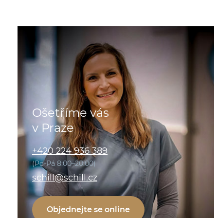
Ošetříme vás
v Praze
+420 224 936 389
(Po-Pá 8:00–20:00)
schill@schill.cz
Objednejte se online