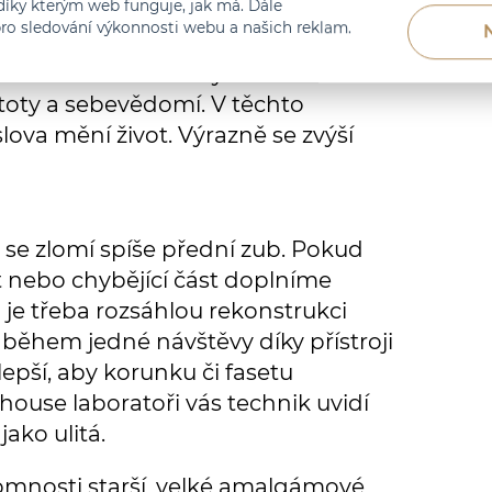
íky kterým web funguje, jak má. Dále
pokud nemáte žádné horní nebo dolní
ro sledování výkonnosti webu a našich reklam.
 nové zuby. Budete moci jíst bez
o o vlastní. Vaše zuby už nebudou
stoty a sebevědomí. V těchto
ova mění život. Výrazně se zvýší
 se zlomí spíše přední zub. Pokud
 nebo chybějící část doplníme
je třeba rozsáhlou rekonstrukci
během jedné návštěvy díky přístroji
epší, aby korunku či fasetu
house laboratoři vás technik uvidí
ako ulitá.
tomnosti starší, velké amalgámové