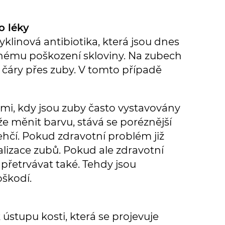
o léky
cyklinová antibiotika, která jsou dnes
tnému poškození skloviny. Na zubech
o čáry přes zuby. V tomto případě
emi, kdy jsou zuby často vystavovány
že měnit barvu, stává se poréznější
řehčí. Pokud zdravotní problém již
lizace zubů. Pokud ale zdravotní
řetrvávat také. Tehdy jsou
oškodí.
ústupu kosti, která se projevuje