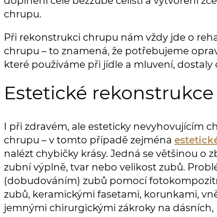
doplnění celé bezzubé čelisti a vytvoření z
chrupu.
Při rekonstrukci chrupu nám vždy jde o reh
chrupu – to znamená, že potřebujeme opravi
které používáme při jídle a mluvení, dostaly
Estetické rekonstrukc
I při zdravém, ale esteticky nevyhovujícím 
chrupu – v tomto případě zejména
estetick
nalézt chybičky krásy. Jedná se většinou o z
zubní výplně, tvar nebo velikost zubů. Probl
(dobudováním) zubů pomocí fotokompozitn
zubů, keramickými fasetami, korunkami, vně
jemnými chirurgickými zákroky na dásních, 