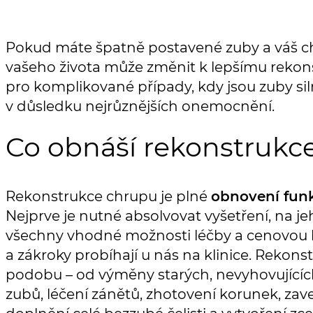
Pokud máte špatně postavené zuby a váš chr
vašeho života může změnit k lepšímu rekons
pro komplikované případy, kdy jsou zuby s
v důsledku nejrůznějších onemocnění.
Co obnáší rekonstrukc
Rekonstrukce chrupu je plné
obnovení fun
Nejprve je nutné absolvovat vyšetření, na je
všechny vhodné možnosti léčby a cenovou k
a zákroky probíhají u nás na klinice. Reko
podobu – od výměny starých, nevyhovujícíc
zubů, léčení zánětů, zhotovení korunek, za