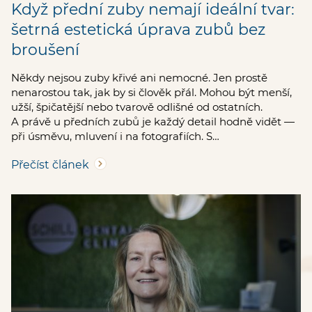
Když přední zuby nemají ideální tvar:
šetrná estetická úprava zubů bez
broušení
Někdy nejsou zuby křivé ani nemocné. Jen prostě
nenarostou tak, jak by si člověk přál. Mohou být menší,
užší, špičatější nebo tvarově odlišné od ostatních.
A právě u předních zubů je každý detail hodně vidět —
při úsměvu, mluvení i na fotografiích. S…
Přečíst článek