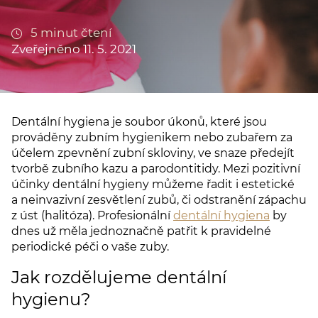
5 minut čtení
Zveřejněno 11. 5. 2021
Dentální hygiena je soubor úkonů, které jsou
prováděny zubním hygienikem nebo zubařem za
účelem zpevnění zubní skloviny, ve snaze předejít
tvorbě zubního kazu a parodontitidy. Mezi pozitivní
účinky dentální hygieny můžeme řadit i estetické
a neinvazivní zesvětlení zubů, či odstranění zápachu
z úst (halitóza). Profesionální
dentální hygiena
by
dnes už měla jednoznačně patřit k pravidelné
periodické péči o vaše zuby.
Jak rozdělujeme dentální
hygienu?