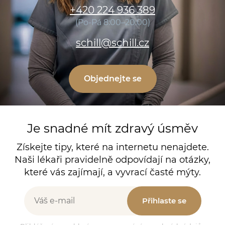
+420 224 936 389
(Po-Pá 8:00–20:00)
schill@schill.cz
Objednejte se
Je snadné mít zdravý úsměv
Získejte tipy, které na internetu nenajdete.
Naši lékaři pravidelně odpovídají na otázky,
které vás zajímají, a vyvrací časté mýty.
Přihlaste se