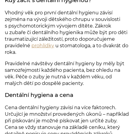
Kdy začít s dentální hygienou?
Vhodný věk pro první dentální hygienu závisí
zejména na vývoji dětského chrupu v souvislosti
s psychomotorickým vývojem dítěte. Zákrok
u zubaře či dentálního hygienika může být pro děti
traumatizující záležitostí, proto doporučujeme
pravidelné
prohlídky
u stomatologa, a to dvakrát do
roka.
Pravidelné návštěvy dentální hygieny by měly být
samozřejmostí každého pacienta, bez ohledu na
věk. Péče o zuby je nutná v každém věku, od
malých dětí po dospělé pacienty.
Dentální hygiena a cena
Cena dentální hygieny závisí na více faktorech.
Určující je množství provedených úkonů – například
při pískování je možné pískovat jen určité zuby.
Cena se vždy stanovuje na základě ceníku, který
detailně popisuje ceny prováděných zákroků.