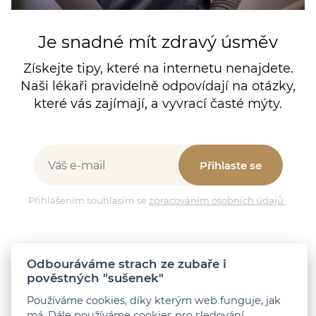
Je snadné mít zdravý úsměv
Získejte tipy, které na internetu nenajdete.
Naši lékaři pravidelně odpovídají na otázky,
které vás zajímají, a vyvrací časté mýty.
Přihlaste se
Přihlášením souhlasím se
zpracováním osobních údajů
.
Zůstaňme v kontaktu
Odbouráváme strach ze zubaře i
pověstných "sušenek"
Používáme cookies, díky kterým web funguje, jak
má. Dále používáme cookies pro sledování