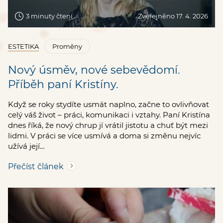
3 minuty čtení
Zveřejněno 17. 4. 2026
ESTETIKA
Proměny
Nový úsměv, nové sebevědomí.
Příběh paní Kristíny.
Když se roky stydíte usmát naplno, začne to ovlivňovat
celý váš život – práci, komunikaci i vztahy. Paní Kristína
dnes říká, že nový chrup jí vrátil jistotu a chuť být mezi
lidmi. V práci se více usmívá a doma si změnu nejvíc
užívá její…
Přečíst článek