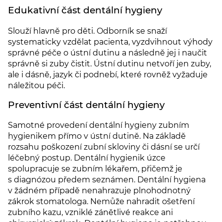
Edukativní část dentální hygieny
Slouží hlavně pro děti. Odborník se snaží
systematicky vzdělat pacienta, vyzdvihnout výhody
správné péče o ústní dutinu a následně jej i naučit
správně si zuby čistit. Ústní dutinu netvoří jen zuby,
ale i dásně, jazyk či podnebí, které rovněž vyžaduje
náležitou péči.
Preventivní část dentální hygieny
Samotné provedení dentální hygieny zubním
hygienikem přímo v ústní dutině. Na základě
rozsahu poškození zubní skloviny či dásní se určí
léčebný postup. Dentální hygienik úzce
spolupracuje se zubním lékařem, přičemž je
s diagnózou předem seznámen. Dentální hygiena
v žádném případě nenahrazuje plnohodnotný
zákrok stomatologa. Nemůže nahradit ošetření
zubního kazu, vzniklé zánětlivé reakce ani