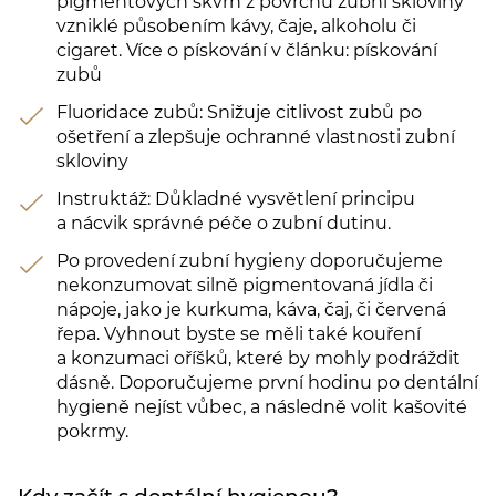
pigmentových skvrn z povrchu zubní skloviny
vzniklé působením kávy, čaje, alkoholu či
cigaret. Více o pískování v článku: pískování
zubů
Fluoridace zubů: Snižuje citlivost zubů po
ošetření a zlepšuje ochranné vlastnosti zubní
skloviny
Instruktáž: Důkladné vysvětlení principu
a nácvik správné péče o zubní dutinu.
Po provedení zubní hygieny doporučujeme
nekonzumovat silně pigmentovaná jídla či
nápoje, jako je kurkuma, káva, čaj, či červená
řepa. Vyhnout byste se měli také kouření
a konzumaci oříšků, které by mohly podráždit
dásně. Doporučujeme první hodinu po dentální
hygieně nejíst vůbec, a následně volit kašovité
pokrmy.