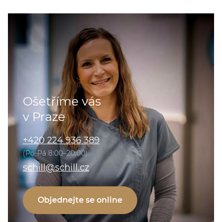
Ošetříme vás
v Praze
+420 224 936 389
(Po-Pá 8:00–20:00)
schill@schill.cz
Objednejte se online