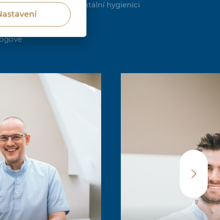
gové
Dentální hygienici
Nastavení
logové