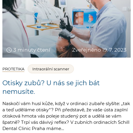
3 minuty čtení
Zveřejněno 19. 7. 2023
PROTETIKA
Intraorální scanner
Otisky zubů? U nás se jich bát
nemusíte.
Naskočí vám husí kůže, když v ordinaci zubaře slyšíte: „tak
a teď uděláme otisky“? Při představě, že vaše ústa zaplní
otisková hmota vás poleje studený pot a udělá se vám
špatně? Trpí vás dávivý reflex? V zubních ordinacích Schill
Dental Clinic Praha máme…