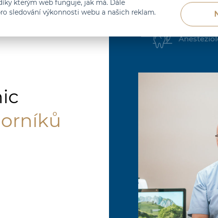
íky kterým web funguje, jak má. Dále
Stomatolo
ro sledování výkonnosti webu a našich reklam.
Anestezio
nic
orníků