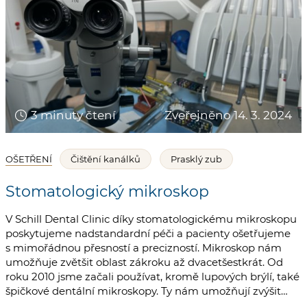
3 minuty čtení
Zveřejněno 14. 3. 2024
OŠETŘENÍ
Čištění kanálků
Prasklý zub
Stomatologický mikroskop
V Schill Dental Clinic díky stomatologickému mikroskopu
poskytujeme nadstandardní péči a pacienty ošetřujeme
s mimořádnou přesností a precizností. Mikroskop nám
umožňuje zvětšit oblast zákroku až dvacetšestkrát. Od
roku 2010 jsme začali používat, kromě lupových brýlí, také
špičkové dentální mikroskopy. Ty nám umožňují zvýšit…