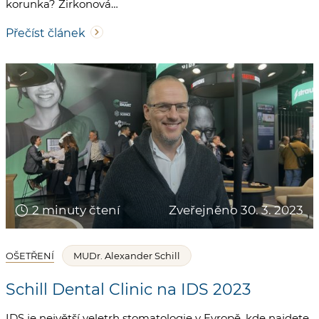
korunka? Zirkonová…
Přečíst článek
2 minuty čtení
Zveřejněno 30. 3. 2023
OŠETŘENÍ
MUDr. Alexander Schill
Schill Dental Clinic na IDS 2023
IDS je největší veletrh stomatologie v Evropě, kde najdete