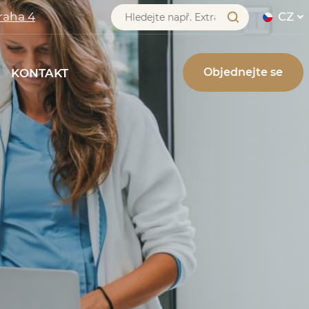
raha 4
CZ
NE
BLOG
KONTAKT
Objednejte se
KONTAKT